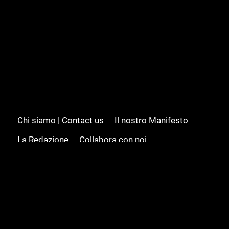
Chi siamo | Contact us
Il nostro Manifesto
La Redazione
Collabora con noi
Advertising/Pubblicità
Modifica il consenso
Cookie policy
Privacy policy
Feed RSS
Sitemap