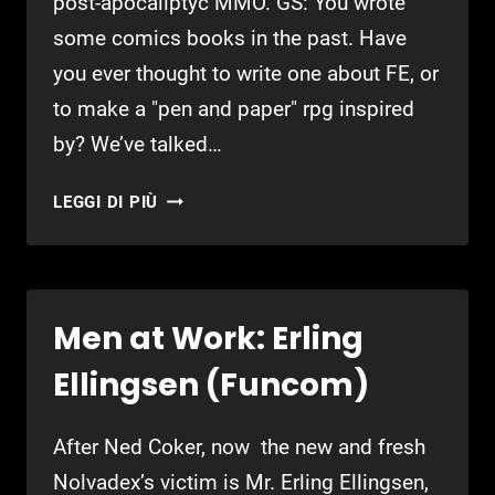
post-apocaliptyc MMO. GS: You wrote
some comics books in the past. Have
you ever thought to write one about FE, or
to make a "pen and paper" rpg inspired
by? We’ve talked…
MEN
LEGGI DI PIÙ
AT
WORK:
LEE
HAMMOCK
Men at Work: Erling
(FALLEN
EARTH
Ellingsen (Funcom)
LLC)
After Ned Coker, now the new and fresh
Nolvadex’s victim is Mr. Erling Ellingsen,