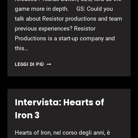
game more in depth. GS: Could you
talk about Resistor productions and team
previous experiences? Resistor
Productions is a start-up company and
this…
INTERVISTA
LEGGI DI PIÙ
:
DISCIPLE
DI
RESISTOR
Intervista: Hearts of
PRODUCTIONS
Iron 3
Hearts of Iron, nel corso degli anni, è