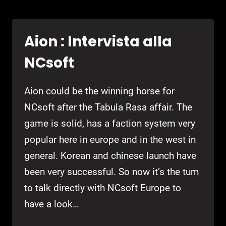
WORK:
NED
COKER
Aion : Intervista alla
(CCP)
SI
NCsoft
RACCONTA
Aion could be the winning horse for
NCsoft after the Tabula Rasa affair. The
game is solid, has a faction system very
popular here in europe and in the west in
general. Korean and chinese launch have
been very successful. So now it’s the turn
to talk directly with NCsoft Europe to
have a look…