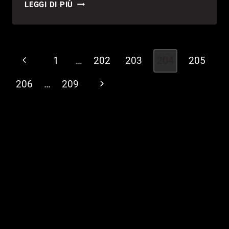
AION
LEGGI DI PIÙ
:
INTERVISTA
ALLA
NCSOFT
Navigazione
Pagina
1
…
202
203
204
205
pagina
Precedente
206
…
209
Pagina
successiva