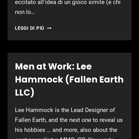
eccitato all’idea di un gioco simile (e chi
non lo…
PLAYBOY
LEGGI DI PIÙ
MANAGER:
INTERVISTA
ALLA
JOLT
Men at Work: Lee
ONLINE
Hammock (Fallen Earth
LLC)
Lee Hammock is the Lead Designer of
Fallen Earth, and the next one to reveal us
his hobbies … and more, also about the