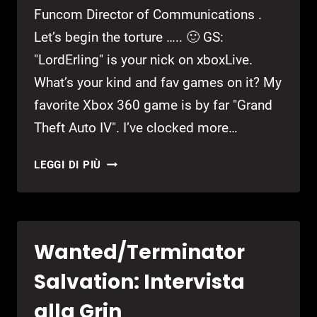
Funcom Director of Communications .
Let’s begin the torture ….. 🙂 GS:
"LordErling" is your nick on xboxLive.
What’s your kind and fav games on it? My
favorite Xbox 360 game is by far "Grand
Theft Auto IV". I’ve clocked more…
MEN
LEGGI DI PIÙ
AT
WORK:
ERLING
ELLINGSEN
Wanted/Terminator
(FUNCOM)
Salvation: Intervista
alla Grin