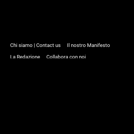
Chi siamo | Contact us
Il nostro Manifesto
La Redazione
Collabora con noi
Advertising/Pubblicità
Modifica il consenso
Cookie policy
Privacy policy
Feed RSS
Sitemap