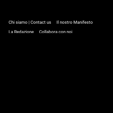
Chi siamo | Contact us
Il nostro Manifesto
La Redazione
Collabora con noi
Advertising/Pubblicità
Modifica il consenso
Cookie policy
Privacy policy
Feed RSS
Sitemap
© 2008 - 2026 Gamesource Italia