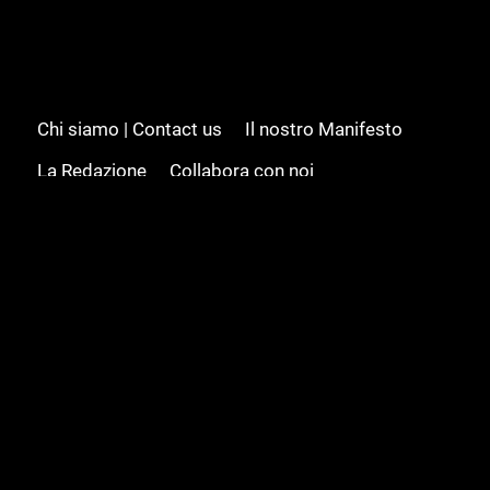
Chi siamo | Contact us
Il nostro Manifesto
La Redazione
Collabora con noi
Advertising/Pubblicità
Modifica il consenso
Cookie policy
Privacy policy
Feed RSS
Sitemap