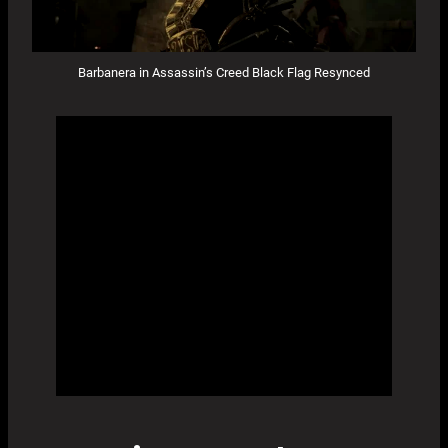
Barbanera in Assassin’s Creed Black Flag Resynced