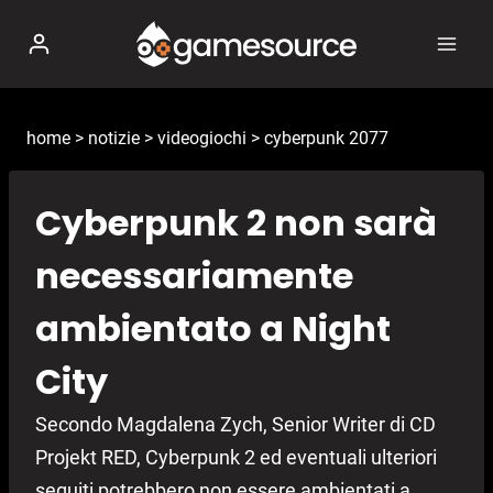
Salta
al
contenuto
home
>
notizie
>
videogiochi
>
cyberpunk 2077
Cyberpunk 2 non sarà
necessariamente
ambientato a Night
City
Secondo Magdalena Zych, Senior Writer di CD
Projekt RED, Cyberpunk 2 ed eventuali ulteriori
seguiti potrebbero non essere ambientati a