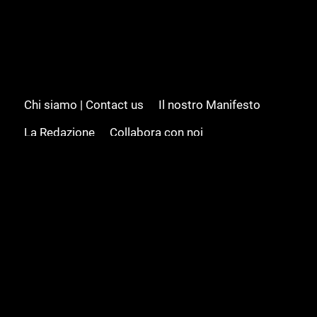
Chi siamo | Contact us
Il nostro Manifesto
La Redazione
Collabora con noi
Advertising/Pubblicità
Modifica il consenso
Cookie policy
Privacy policy
Feed RSS
Sitemap