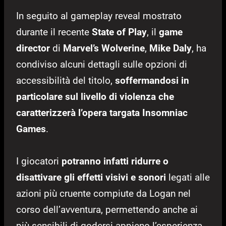
In seguito al gameplay reveal mostrato
durante il recente
State of Play
, il
game
director
di
Marvel’s Wolverine
,
Mike Daly
, ha
condiviso alcuni dettagli sulle opzioni di
accessibilità del titolo,
soffermandosi in
particolare sul livello di violenza che
caratterizzerà l’opera targata Insomniac
Games
.
I giocatori
potranno infatti ridurre o
disattivare gli effetti visivi e sonori
legati alle
azioni più cruente compiute da Logan nel
corso dell’avventura, permettendo anche ai
più sensibili di godersi appieno l’esperienza.