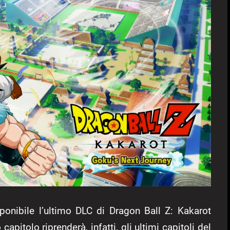
onibile l’ultimo DLC di Dragon Ball Z: Kakarot
apitolo riprenderà, infatti, gli ultimi capitoli del