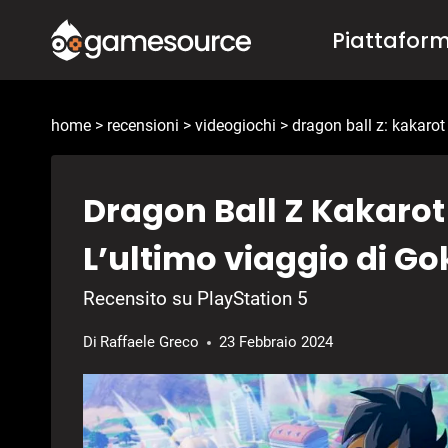
Salta
Piattafor
al
contenuto
home
>
recensioni
>
videogiochi
>
dragon ball z: kakarot
Dragon Ball Z Kakarot
L’ultimo viaggio di Go
Recensito su PlayStation 5
Di
Raffaele Greco
23 Febbraio 2024