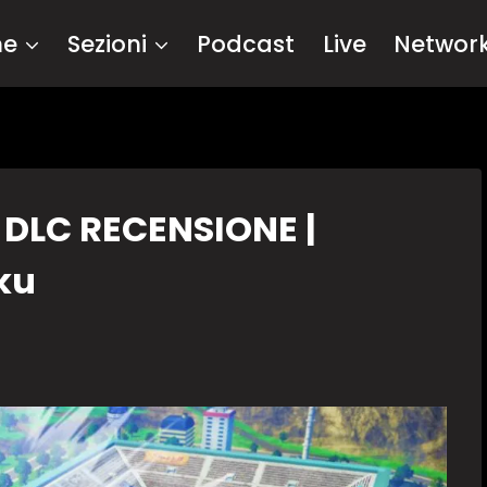
me
Sezioni
Podcast
Live
Networ
 DLC RECENSIONE |
ku