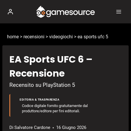
Salta
al
contenuto
home
>
recensioni
>
videogiochi
>
ea sports ufc 5
EA Sports UFC 6 –
Recensione
Recensito su PlayStation 5
EDITORIA & TRASPARENZA
Codice digitale fornito gratuitamente dal
produttore/editore per fini editoriali.
Di
Salvatore Cardone
16 Giugno 2026