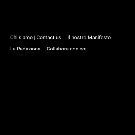
Chi siamo | Contact us
Il nostro Manifesto
La Redazione
Collabora con noi
Advertising/Pubblicità
Modifica il consenso
Cookie policy
Privacy policy
Feed RSS
Sitemap