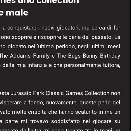
mes una collection
e male
 conquistare i nuovi giocatori, ma cerca di far
iono scoprire e riscoprire le perle del passato. La
ho giocato nell’ultimo periodo, negli ultimi mesi
me The Addams Family e The Bugs Bunny Birthday
 della mia infanzia e che personalmente tuttora,
uesta Jurassic Park Classic Games Collection non
sviscerare a fondo, nuovamente, queste perle del
ato molte criticità che hanno scaturito in me un
na parte mi trovavo soddisfatto nel giocare su
passato dall’altra mi sono trovato tra le mani un