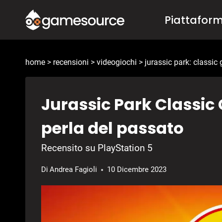
Salta
Piattafor
al
contenuto
home
>
recensioni
>
videogiochi
>
jurassic park: classic
Jurassic Park Classi
perla del passato
Recensito su PlayStation 5
Di
Andrea Fagioli
10 Dicembre 2023