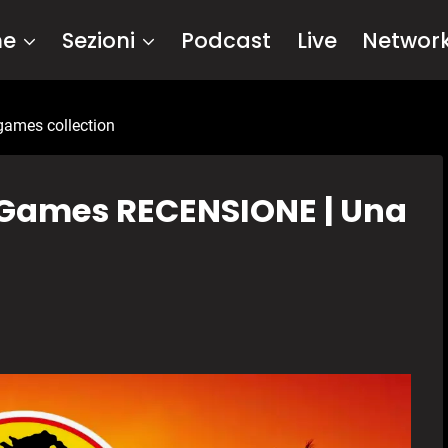
me
Sezioni
Podcast
Live
Networ
 games collection
c Games RECENSIONE | Una