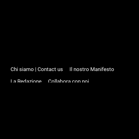
Chi siamo | Contact us
Il nostro Manifesto
La Redazione
Collabora con noi
Advertising/Pubblicità
Modifica il consenso
Cookie policy
Privacy policy
Feed RSS
Sitemap