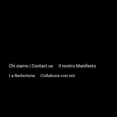
Chi siamo | Contact us
Il nostro Manifesto
La Redazione
Collabora con noi
Advertising/Pubblicità
Modifica il consenso
Cookie policy
Privacy policy
Feed RSS
Sitemap