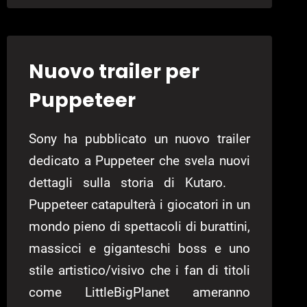
OGGI
PUPPETEER:
KUTARO
E
Nuovo trailer per
LE
FORBICI
Puppeteer
MAGICHE
Sony ha pubblicato un nuovo trailer
dedicato a Puppeteer che svela nuovi
dettagli sulla storia di Kutaro.
Puppeteer catapulterà i giocatori in un
mondo pieno di spettacoli di burattini,
massicci e giganteschi boss e uno
stile artistico/visivo che i fan di titoli
come LittleBigPlanet ameranno