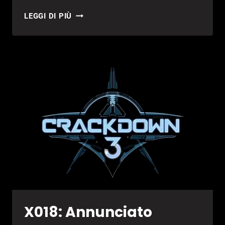
CRACKDOWN
LEGGI DI PIÙ
3,
NUOVO
MEGA-
FRANCHISE
DEL
BRAND
MICROSOFT?
X018: Annunciato