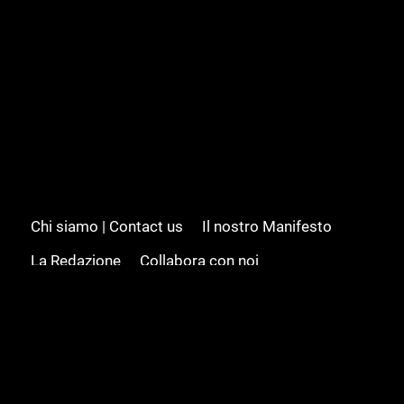
Chi siamo | Contact us
Il nostro Manifesto
La Redazione
Collabora con noi
Advertising/Pubblicità
Modifica il consenso
Cookie policy
Privacy policy
Feed RSS
Sitemap