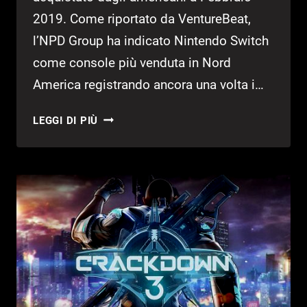
2019. Come riportato da VentureBeat,
l’NPD Group ha indicato Nintendo Switch
come console più venduta in Nord
America registrando ancora una volta i…
CLASSIFICA
LEGGI DI PIÙ
VENDITE
DI
FEBBRAIO:
ANTHEM
E
SWITCH
AL
TOP