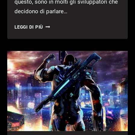
questo, sono in molti gli sviluppatori che
decidono di parlare…
CRACKDOWN
LEGGI DI PIÙ
3
NON
AVRÀ
UNA
MODALITÀ
BATTLE
ROYALE