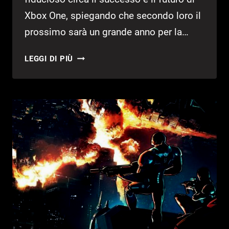
Xbox One, spiegando che secondo loro il
prossimo sarà un grande anno per la…
XBOX,
LEGGI DI PIÙ
L’E3
2019
SARÀ
ECCEZIONALE
SECONDO
PHIL
SPENCER