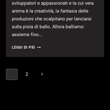
sviluppatori e appassionati e la cui vera
anima è la creatività, la fantasia delle
produzioni che scalpitano per lanciarsi
sulla pista di ballo. Allora balliamo
assieme fino…
STEAM
LEGGI DI PIÙ
NEXT
FEST
(OTTOBRE
2023)
Navigazione
1
2
Pagina
–
pagina
10
successiva
DEMO
DA
PROVARE