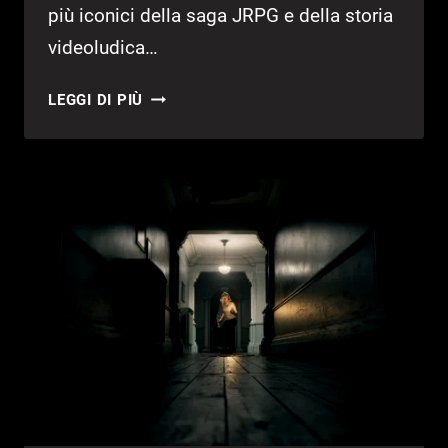
più iconici della saga JRPG e della storia
videoludica…
FINAL
LEGGI DI PIÙ
FANTASY
VII
REMAKE
INTERGRADE:
DISPONIBILE
LA
DEMO
GRATUITA
SU
NINTENDO
SWITCH
2
E
XBOX