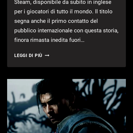
Steam, disponibile da subito in inglese
per i giocatori di tutto il mondo. Il titolo
segna anche il primo contatto del
pubblico internazionale con questa storia,
finora rimasta inedita fuori…
COME
LEGGI DI PIÙ
TO
MY
PARTY!,
UNA
VISUAL
NOVEL
AMBIENTATA
NELLA
COREA
DEL