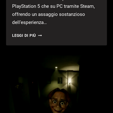
PlayStation 5 che su PC tramite Steam,
offrendo un assaggio sostanzioso
dell’esperienza…
NIOH
LEGGI DI PIÙ
3:
DA
OGGI
DISPONIBILE
LA
DEMO
CON
UN
BONUS
ESCLUSIVO
PER
CHI