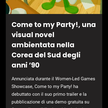
IN
EARLY
ACCESS
AD
Come to my Party!, una
AGOSTO
visual novel
ambientata nella
Corea del Sud degli
anni ’90
Annunciata durante il Women-Led Games
Showcase, Come to my Party! ha
debuttato con il suo primo trailer e la
pubblicazione di una demo gratuita su