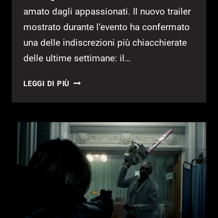
amato dagli appassionati. Il nuovo trailer
mostrato durante l’evento ha confermato
una delle indiscrezioni più chiacchierate
delle ultime settimane: il…
ONIMUSHA
LEGGI DI PIÙ
WAY
OF
THE
SWORD
HA
UNA
DATA:
DEMO
DISPONIBILE
SUBITO