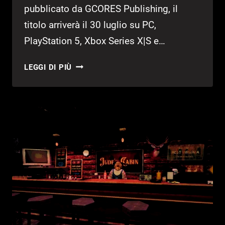
pubblicato da GCORES Publishing, il
titolo arriverà il 30 luglio su PC,
PlayStation 5, Xbox Series X|S e…
KUSAN:
LEGGI DI PIÙ
CITY
OF
WOLVES
–
PROVATO
DELLA
DEMO