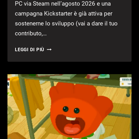
PC via Steam nell’agosto 2026 e una
campagna Kickstarter è già attiva per
sostenerne lo sviluppo (vai a dare il tuo
contributo,…
BLUE
LEGGI DI PIÙ
RIDGE
HUNTING:
IL
CO-
OP
HORROR
SUI
CRYPTID
DEGLI
APPALACHI
ARRIVA