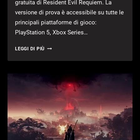
gratuita di Resident Evil Requiem. La
versione di prova è accessibile su tutte le
principali piattaforme di gioco:
PlayStation 5, Xbox Series…
RESIDENT
LEGGI DI PIÙ
EVIL
REQUIEM:
DA
OGGI
LA
DEMO
GRATUITA
È
DISPONIBILE
SU
PC