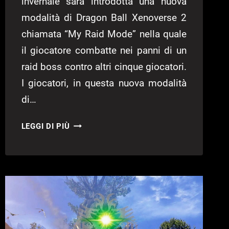
invernale sarà introdotta una nuova
modalità di Dragon Ball Xenoverse 2
chiamata “My Raid Mode” nella quale
il giocatore combatte nei panni di un
raid boss contro altri cinque giocatori.
I giocatori, in questa nuova modalità
di…
ECCO
LEGGI DI PIÙ
LA
NUOVA
MODALITÀ
DI
DRAGON
BALL
XENOVERSE
2