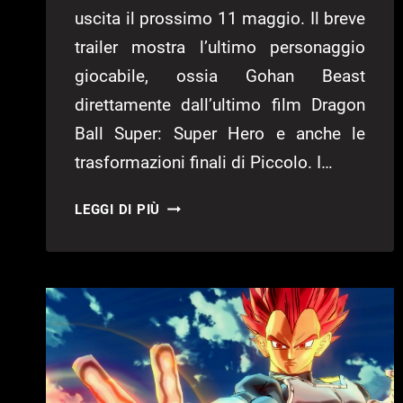
uscita il prossimo 11 maggio. Il breve
trailer mostra l’ultimo personaggio
giocabile, ossia Gohan Beast
direttamente dall’ultimo film Dragon
Ball Super: Super Hero e anche le
trasformazioni finali di Piccolo. I…
DRAGON
LEGGI DI PIÙ
BALL
XENOVERSE
2
SI
RINNOVA
CON
UN
NUOVO