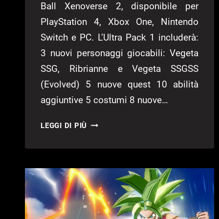
Ball Xenoverse 2, disponibile per
PlayStation 4, Xbox One, Nintendo
Switch e PC. L’Ultra Pack 1 includerà:
3 nuovi personaggi giocabili: Vegeta
SSG, Ribrianne e Vegeta SSGSS
(Evolved) 5 nuove quest 10 abilità
aggiuntive 5 costumi 8 nuove…
DRAGON
LEGGI DI PIÙ
BALL
XENOVERSE
2:
PRESTO
DISPONIBILE
L’ULTRA
PACK