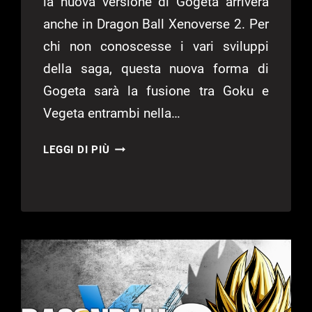
la nuova versione di Gogeta arriverà
anche in Dragon Ball Xenoverse 2. Per
chi non conoscesse i vari sviluppi
della saga, questa nuova forma di
Gogeta sarà la fusione tra Goku e
Vegeta entrambi nella…
GOGETA
LEGGI DI PIÙ
SUPER
SAIYAN
BLUE
ARRIVA
IN
DRAGON
BALL
XENOVERSE
2