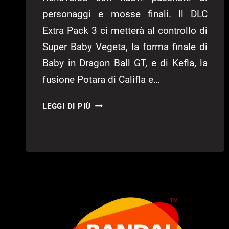
personaggi e mosse finali. Il DLC
Extra Pack 3 ci metterà al controllo di
Super Baby Vegeta, la forma finale di
Baby in Dragon Ball GT, e di Kefla, la
fusione Potara di Califla e…
KEFLA
LEGGI DI PIÙ
E
SUPER
BABY
VEGETA
IN
DRAGON
BALL
XENOVERSE
2