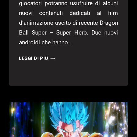
giocatori potranno usufruire di alcuni
nuovi contenuti dedicati al film
d’animazione uscito di recente Dragon
Ball Super – Super Hero. Due nuovi
androidi che hanno…
DRAGON
LEGGI DI PIÙ
BALL
XENOVERSE
2:
NUOVO
PACCHETTO
DLC