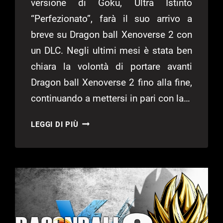
versione di Goku, Ultra Istinto
“Perfezionato”, farà il suo arrivo a
breve su Dragon ball Xenoverse 2 con
un DLC. Negli ultimi mesi è stata ben
chiara la volontà di portare avanti
Dragon ball Xenoverse 2 fino alla fine,
continuando a mettersi in pari con la…
GOKU
LEGGI DI PIÙ
ULTRA
ISTINTO
“PERFEZIONATO”
IN
ARRIVO
SU
DRAGON
BALL