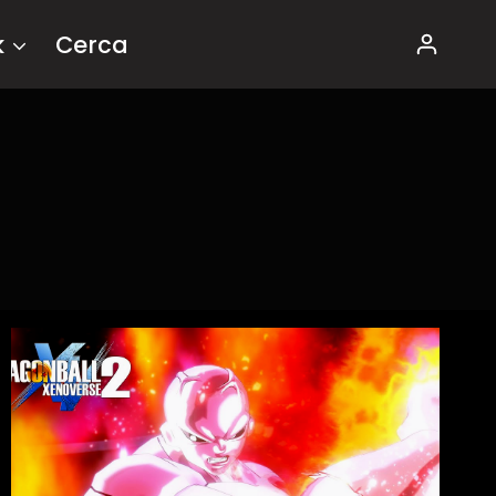
k
Cerca