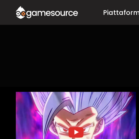
Salta
Piattafor
al
contenuto