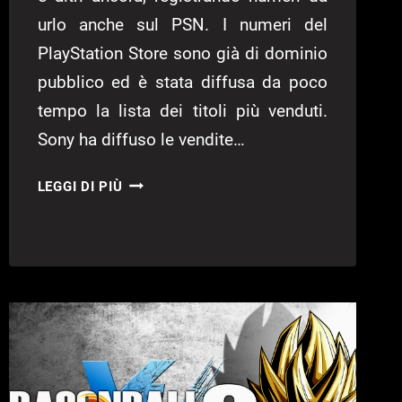
urlo anche sul PSN. I numeri del
PlayStation Store sono già di dominio
pubblico ed è stata diffusa da poco
tempo la lista dei titoli più venduti.
Sony ha diffuso le vendite…
MONSTER
LEGGI DI PIÙ
HUNTER:
WORLD
DOMINA
LE
VENDITE
SUL
PSN