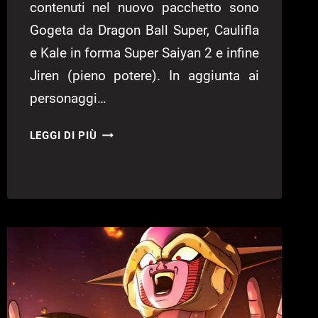
contenuti nel nuovo pacchetto sono
Gogeta da Dragon Ball Super, Caulifla
e Kale in forma Super Saiyan 2 e infine
Jiren (pieno potere). In aggiunta ai
personaggi…
DRAGON
LEGGI DI PIÙ
BALL
XENOVERSE
2:
ECCO
IL
LEGENDARY
PACK
2