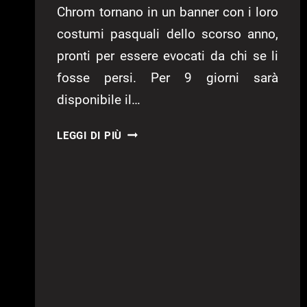
Chrom tornano in un banner con i loro
costumi pasquali dello scorso anno,
pronti per essere evocati da chi se li
fosse persi. Per 9 giorni sarà
disponibile il…
FIRE
LEGGI DI PIÙ
EMBLEM
HEROES:
UPDATE
DEL
31
MARZO