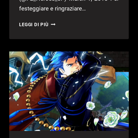
festeggiare e ringraziare…
FIRE
LEGGI DI PIÙ
EMBLEM
HEROES
MIGLIOR
TITOLO
MOBILE
AI
DICE
AWARDS