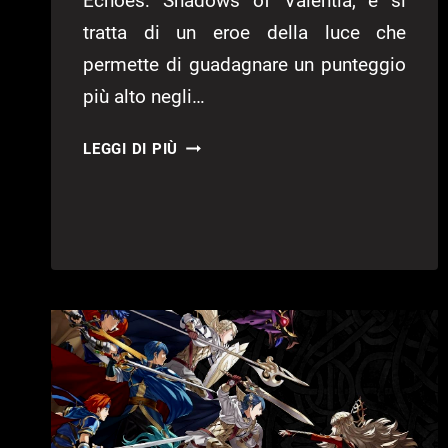
Echoes: Shadows of Valentia, e si
tratta di un eroe della luce che
permette di guadagnare un punteggio
più alto negli…
FIRE
LEGGI DI PIÙ
EMBLEM
HEROES:
RIVELATO
L’EROE
MILA