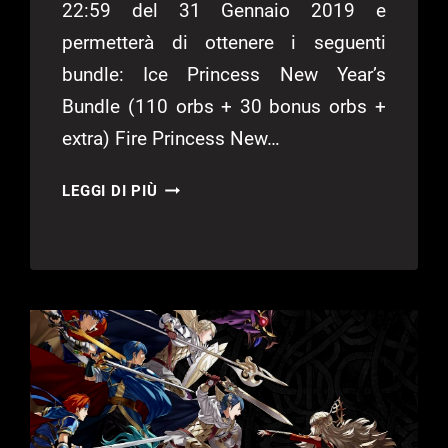
22:59 del 31 Gennaio 2019 e
permetterà di ottenere i seguenti
bundle: Ice Princess New Year’s
Bundle (110 orbs + 30 bonus orbs +
extra) Fire Princess New…
UN
LEGGI DI PIÙ
EVENTO
PER
L’ARRIVO
DEL
2019
SU
FIRE
EMBLEM
HEROES