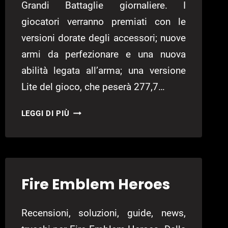
Grandi Battaglie giornaliere. I
giocatori verranno premiati con le
versioni dorate degli accessori; nuove
armi da perfezionare e una nuova
abilità legata all’arma; una versione
Lite del gioco, che peserà 277,7…
DISPONIBILE
LEGGI DI PIÙ
LA
VERSIONE
LITE
DI
FIRE
Fire Emblem Heroes
EMBLEM
HEROES
Recensioni, soluzioni, guide, news,