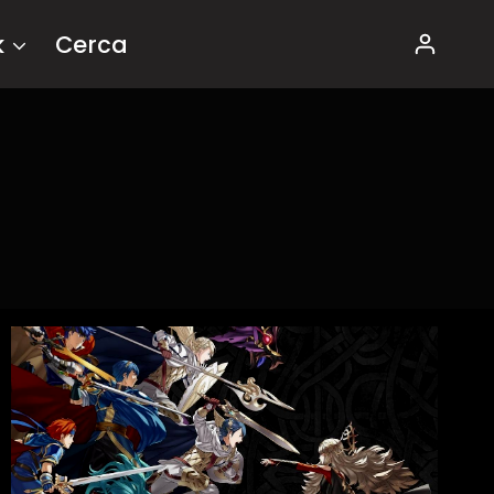
k
Cerca