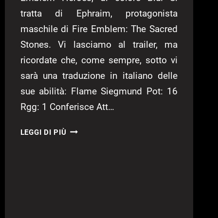
tratta di Ephraim, protagonista
maschile di Fire Emblem: The Sacred
Stones. Vi lasciamo al trailer, ma
ricordate che, come sempre, sotto vi
sarà una traduzione in italiano delle
sue abilità: Flame Siegmund Pot: 16
Rgg: 1 Conferisce Att…
UN
LEGGI DI PIÙ
NUOVO
EROE
LEGGENDARIO
SU
FIRE
EMBLEM
HEROES