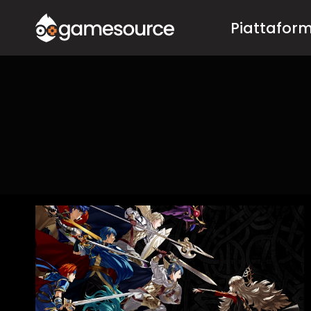
Salta
Piattafor
al
contenuto