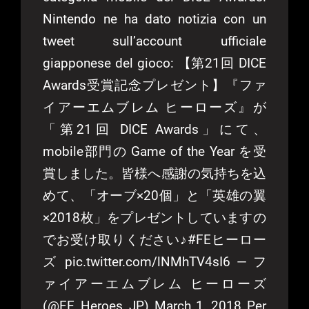
Nintendo ne ha dato notizia con un
tweet sull’account ufficiale
giapponese del gioco: 【第21回 DICE
Awards受賞記念プレゼント】『ファ
イアーエムブレム ヒーローズ』が
「第21回 DICE Awards」にて、
mobile部門の Game of the Year を受
賞しました。皆様へ感謝の気持ちを込
めて、「オーブ×20個」と「英雄の翼
×2018枚」をプレゼントしていますの
でお受け取りください♪#FEヒーロー
ズ pic.twitter.com/lNMhTV4sI6 — フ
ァイアーエムブレム ヒーローズ
(@FE_Heroes_JP) March 1, 2018 Per