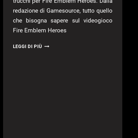
trucchi per Fire Emblem Heroes. Dalla
redazione di Gamesource, tutto quello
che bisogna sapere sul videogioco
Fire Emblem Heroes
FIRE
LEGGI DI PIÙ
EMBLEM
HEROES