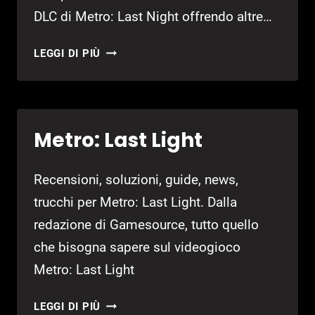
DLC di Metro: Last Night offrendo altre…
METRO
LEGGI DI PIÙ
REDUX:
A
FEBBRAIO
ANCHE
Metro: Last Light
SU
NINTENDO
SWITCH
Recensioni, soluzioni, guide, news,
trucchi per Metro: Last Light. Dalla
redazione di Gamesource, tutto quello
che bisogna sapere sul videogioco
Metro: Last Light
METRO:
LEGGI DI PIÙ