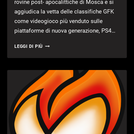
rovine post- apocalittiche di Mosca e si
aggiudica la vetta delle classifiche GFK
come videogioco più venduto sulle
piattaforme di nuova generazione, PS4…
METRO
LEGGI DI PIÙ
REDUX,
CONQUISTA
I
VERTICI
DELLA
CLASSIFICA
GFK