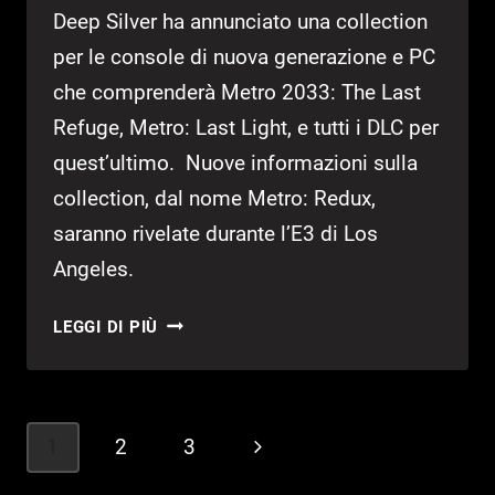
Deep Silver ha annunciato una collection
per le console di nuova generazione e PC
che comprenderà Metro 2033: The Last
Refuge, Metro: Last Light, e tutti i DLC per
quest’ultimo. Nuove informazioni sulla
collection, dal nome Metro: Redux,
saranno rivelate durante l’E3 di Los
Angeles.
ANNUNCIATO
LEGGI DI PIÙ
METRO:
REDUX
PER
PS4
Navigazione
1
2
3
Pagina
E
pagina
XBOX
successiva