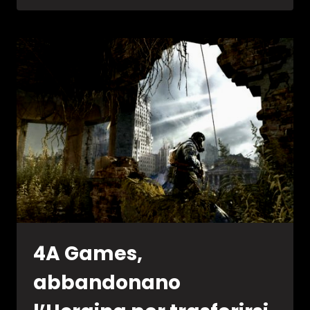
VENDITE
DEI
VIDEOGIOCHI
IN
UK
DAL
24
AL
30
AGOSTO
4A Games,
abbandonano