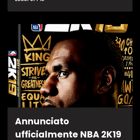
2K19:
SVELATO
IL
VOLTO
PRESENTE
NELLA
STANDARD
EDITION
Annunciato
ufficialmente NBA 2K19