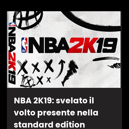
LE
NUOVE
SCARPE
PG
2,5
PLAYSTATION
EDITION
NBA 2K19: svelato il
volto presente nella
standard edition