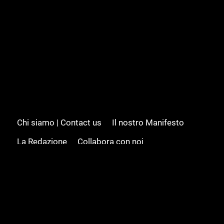
Chi siamo | Contact us
Il nostro Manifesto
La Redazione
Collabora con noi
Advertising/Pubblicità
Modifica il consenso
Cookie policy
Privacy policy
Feed RSS
Sitemap