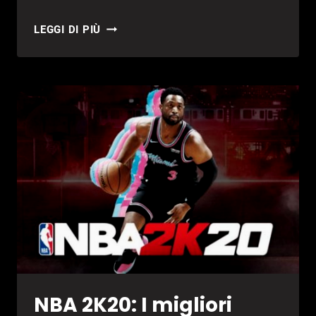
NBA
LEGGI DI PIÙ
2K20:
I
MIGLIORI
GIOCATORI
–
POSIZIONE
90-
81
NBA 2K20: I migliori