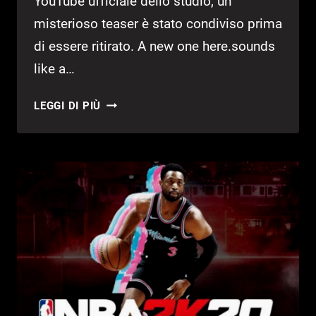
YouTube ufficiale dello studio, un
misterioso teaser è stato condiviso prima
di essere ritirato. A new one here.sounds
like a…
VIRTUOS
LEGGI DI PIÙ
STUDIO;
CARICATO
UN
TEASER
MISTERIOSO
POI
RITIRATO