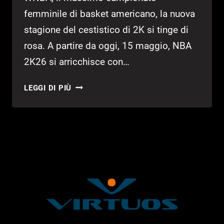
femminile di basket americano, la nuova
stagione del cestistico di 2K si tinge di
rosa. A partire da oggi, 15 maggio, NBA
2K26 si arricchisce con…
NBA
LEGGI DI PIÙ
2K26:
AL
VIA
LA
STAGIONE
7,
CON
LA
WNBA
E
ANGEL