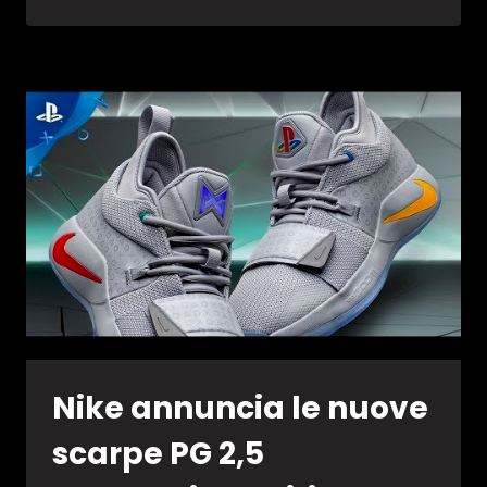
2K20:
I
MIGLIORI
GIOCATORI
–
POSIZIONE
100-
91
Nike annuncia le nuove
scarpe PG 2,5