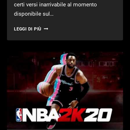
certi versi inarrivabile al momento
disponibile sul…
NBA
LEGGI DI PIÙ
2K20:
I
MIGLIORI
GIOCATORI
–
POSIZIONE
80-
71