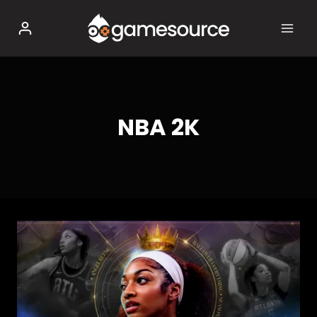
Salta
al
contenuto
NBA 2K