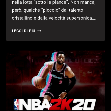
nella lotta “sotto le plance”. Non manca,
però, qualche “piccolo” dal talento
cristallino e dalla velocità supersonica….
NBA
LEGGI DI PIÙ
2K20:
I
MIGLIORI
GIOCATORI
–
POSIZIONE
70-
60