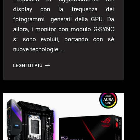
display con la frequenza dei
fotogrammi generati della GPU. Da
allora, i monitor con modulo G-SYNC
si sono evoluti, portando con sé
nuove tecnologie….
CES
LEGGI DI PIÙ
2020:
NVIDIA
PRESENTA
I
MONITOR
G-
SYNC
DA
360HZ