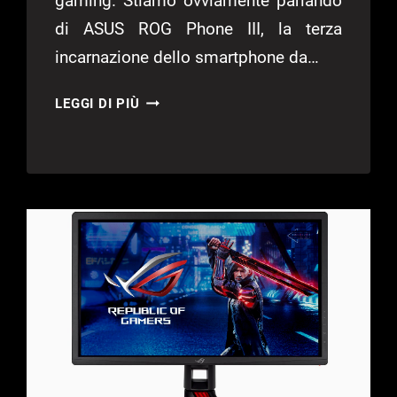
gaming. Stiamo ovviamente parlando
di ASUS ROG Phone III, la terza
incarnazione dello smartphone da…
ASUS
LEGGI DI PIÙ
ROG
PHONE
III
–
RECENSIONE