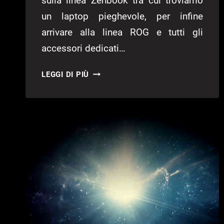
sulla linea Zenbook tra cui troviamo
un laptop pieghevole, per infine
arrivare alla linea ROG e tutti gli
accessori dedicati…
TUTTE
LEGGI DI PIÙ
LE
NOVITÀ
DI
ASUS
AD
IFA
2022