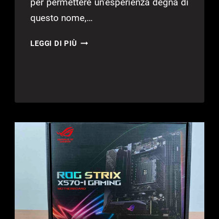
per permettere un’esperienza degna di
questo nome,…
ASUS
LEGGI DI PIÙ
ROG
STRIX
XG27UQ
–
RECENSIONE