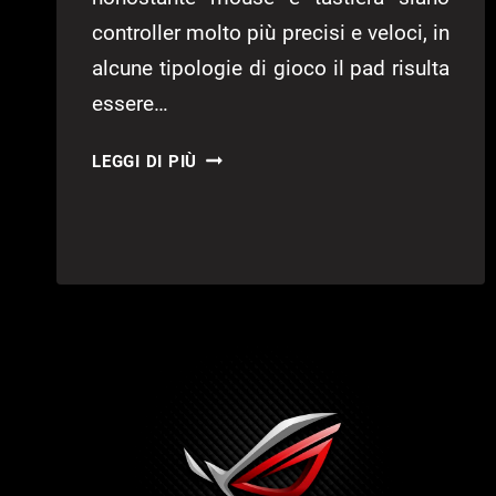
controller molto più precisi e veloci, in
alcune tipologie di gioco il pad risulta
essere…
ASUS
LEGGI DI PIÙ
ROG
CHAKRAM
MOUSE
DA
GAMING
–
RECENSIONE