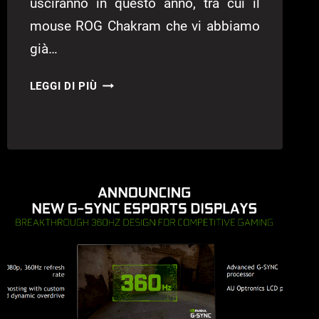
usciranno in questo anno, tra cui il
mouse ROG Chakram che vi abbiamo
già…
ASUS
LEGGI DI PIÙ
ROG
STRIX
GO
2.4
–
RECENSIONE