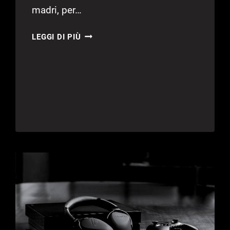
madri, per…
ASUS
LEGGI DI PIÙ
ROG
STRIX
X570-
I
GAMING
–
RECENSIONE