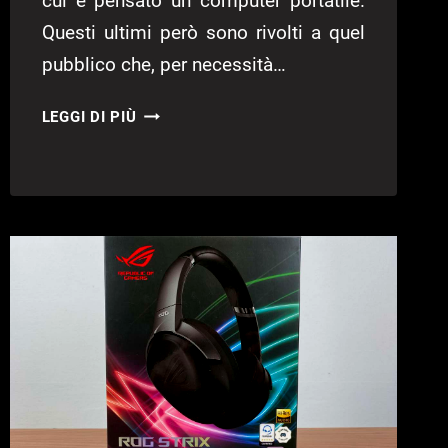
cui è pensato un computer portatile.
Questi ultimi però sono rivolti a quel
pubblico che, per necessità…
ASUS
LEGGI DI PIÙ
ROG
STRIX
SCAR
III
G732L
–
RECENSIONE