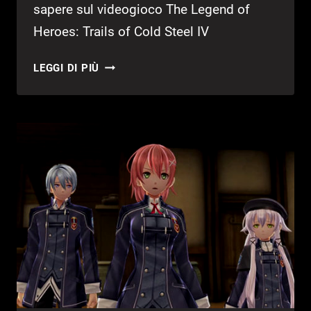
sapere sul videogioco The Legend of
Heroes: Trails of Cold Steel IV
THE
LEGGI DI PIÙ
LEGEND
OF
HEROES:
TRAILS
OF
COLD
STEEL
IV