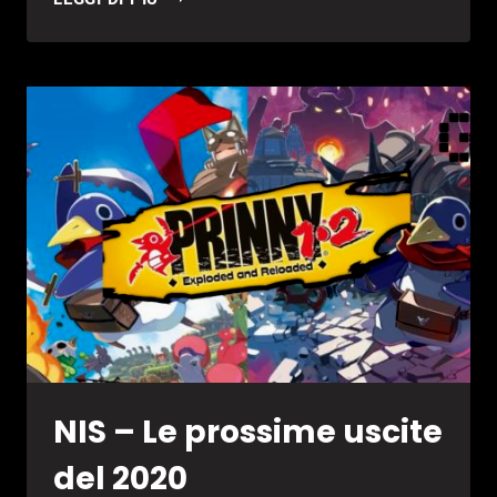
TRAILS
OF
COLD
STEEL
IV
–
RECENSIONE
NIS – Le prossime uscite
del 2020