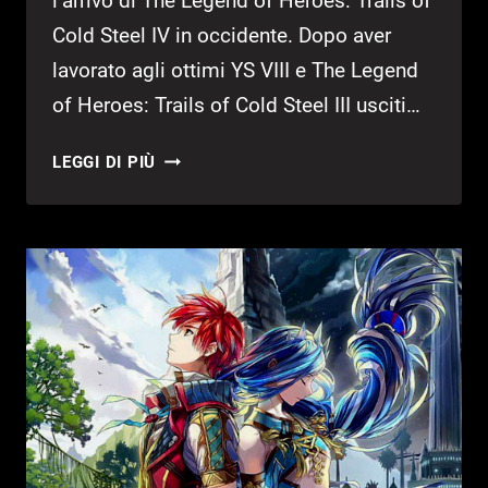
l’arrivo di The Legend of Heroes: Trails of
Cold Steel IV in occidente. Dopo aver
lavorato agli ottimi YS VIII e The Legend
of Heroes: Trails of Cold Steel III usciti…
TRAILS
LEGGI DI PIÙ
OF
COLD
STEEL
IV
IN
USCITA
IN
OCCIDENTE