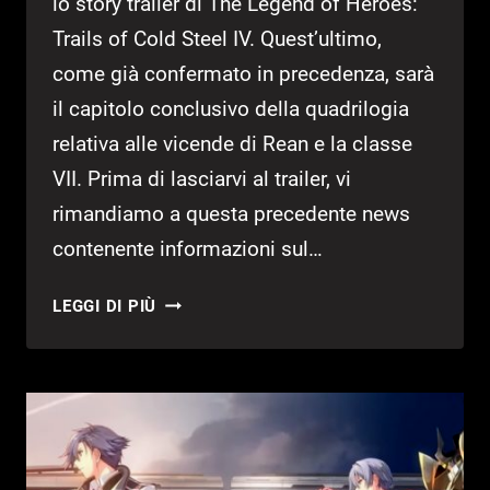
lo story trailer di The Legend of Heroes:
Trails of Cold Steel IV. Quest’ultimo,
come già confermato in precedenza, sarà
il capitolo conclusivo della quadrilogia
relativa alle vicende di Rean e la classe
VII. Prima di lasciarvi al trailer, vi
rimandiamo a questa precedente news
contenente informazioni sul…
TRAILS
LEGGI DI PIÙ
OF
COLD
STEEL
IV:
SVELATO
LO