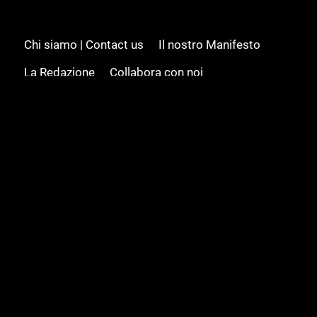
Chi siamo | Contact us
Il nostro Manifesto
La Redazione
Collabora con noi
Advertising/Pubblicità
Modifica il consenso
Cookie policy
Privacy policy
Feed RSS
Sitemap
© 2008 - 2026 Gamesource Italia