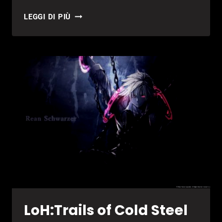
TRAILS
LEGGI DI PIÙ
OF
COLD
STEEL
IV
IN
ARRIVO
SU
SWITCH
LoH:Trails of Cold Steel