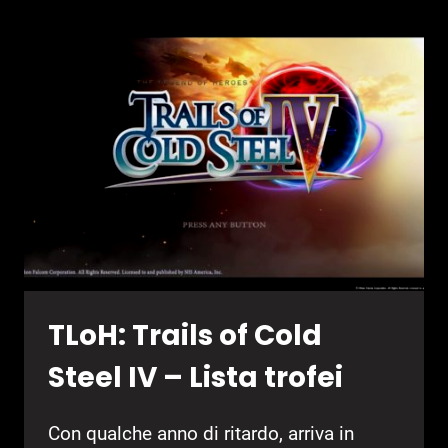
STEEL
IV
–
GUIDA
AL
TRUE
ENDING
TLoH: Trails of Cold
Steel IV – Lista trofei
Con qualche anno di ritardo, arriva in