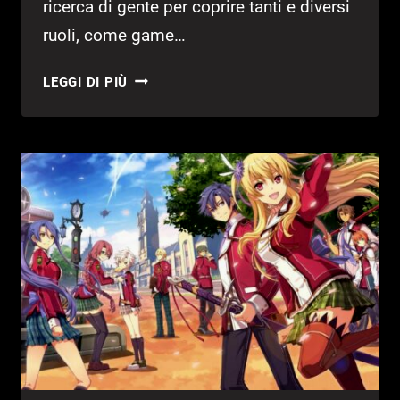
ricerca di gente per coprire tanti e diversi
ruoli, come game…
FALCOM
LEGGI DI PIÙ
ALLA
RICERCA
DI
PERSONALE
PER
CREARE
NUOVI
TITOLI