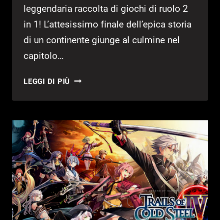
leggendaria raccolta di giochi di ruolo 2
in 1! L’attesissimo finale dell’epica storia
di un continente giunge al culmine nel
capitolo…
TRAILS
LEGGI DI PIÙ
OF
COLD
STEEL
III/IV
ORA
DISPONIBILE