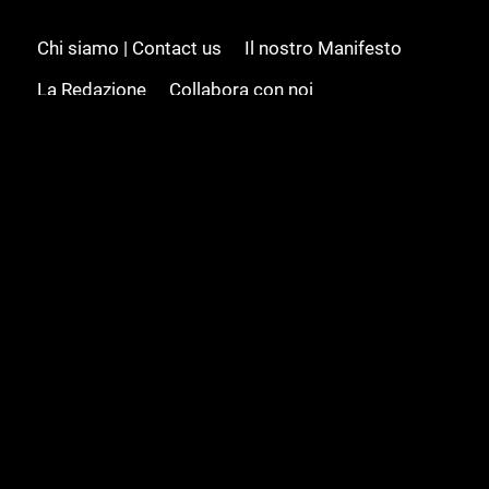
Chi siamo | Contact us
Il nostro Manifesto
La Redazione
Collabora con noi
Advertising/Pubblicità
Modifica il consenso
Cookie policy
Privacy policy
Feed RSS
Sitemap
© 2008 - 2026 Gamesource Italia