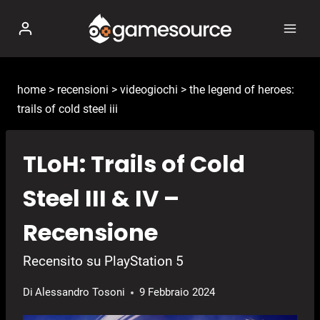
Salta
al
contenuto
home
>
recensioni
>
videogiochi
>
the legend of heroes:
trails of cold steel iii
TLoH: Trails of Cold
Steel III & IV –
Recensione
Recensito su PlayStation 5
Di
Alessandro Tosoni
9 Febbraio 2024