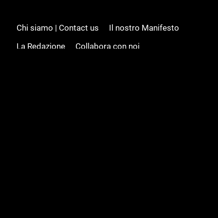
Chi siamo | Contact us
Il nostro Manifesto
La Redazione
Collabora con noi
Advertising/Pubblicità
Modifica il consenso
Cookie policy
Privacy policy
Feed RSS
Sitemap
© 2008 - 2026 Gamesource Italia