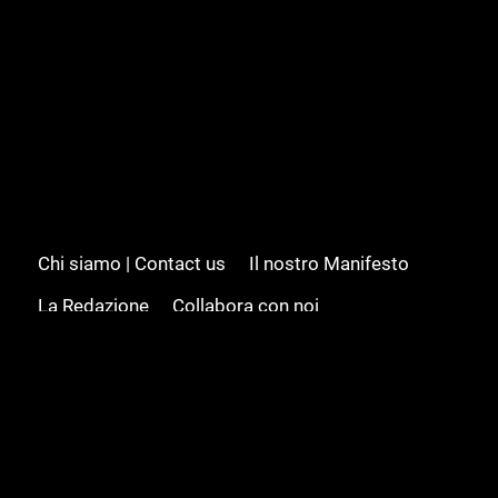
Chi siamo | Contact us
Il nostro Manifesto
La Redazione
Collabora con noi
Advertising/Pubblicità
Modifica il consenso
Cookie policy
Privacy policy
Feed RSS
Sitemap