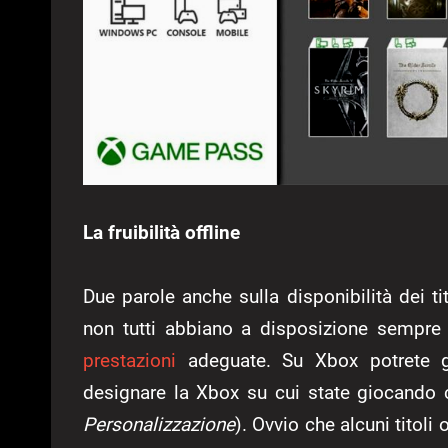
La fruibilità offline
Due parole anche sulla disponibilità dei tit
non tutti abbiano a disposizione semp
prestazioni
adeguate. Su Xbox potrete
designare la Xbox su cui state giocando
Personalizzazione
). Ovvio che alcuni titol