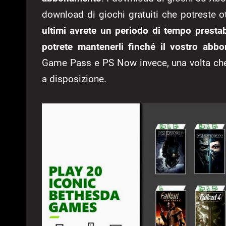
download di giochi gratuiti che potreste 
ultimi avrete un periodo di tempo prestabi
potrete mantenerli finché il vostro abb
Game Pass e PS Now invece, una volta ch
a disposizione.