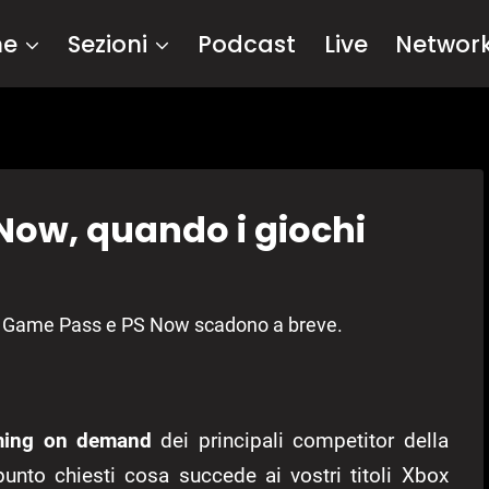
me
Sezioni
Podcast
Live
Networ
Now, quando i giochi
ox Game Pass e PS Now scadono a breve.
aming on demand
dei principali competitor della
punto chiesti cosa succede ai vostri titoli Xbox