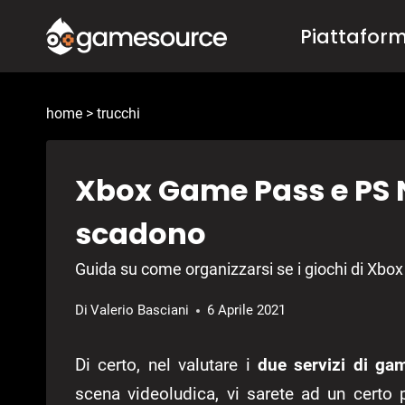
Salta
Piattafor
al
contenuto
home
>
trucchi
Xbox Game Pass e PS 
scadono
Guida su come organizzarsi se i giochi di Xb
Di
Valerio Basciani
6 Aprile 2021
Di certo, nel valutare i
due servizi di g
scena videoludica, vi sarete ad un certo 