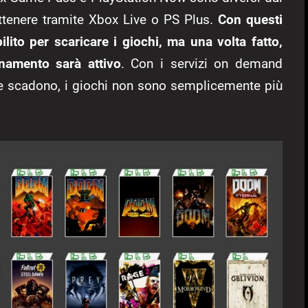
ottenere tramite Xbox Live o PS Plus.
Con questi
lito per scaricare i giochi, ma una volta fatto,
onamento sarà attivo
. Con i servizi on demand
e scadono, i giochi non sono semplicemente più