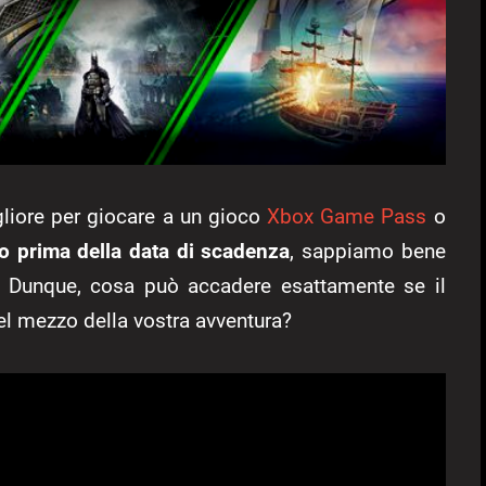
liore per giocare a un gioco
Xbox Game Pass
o
lo prima della data di scadenza
, sappiamo bene
e. Dunque, cosa può accadere esattamente se il
bel mezzo della vostra avventura?