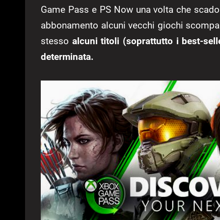
Game Pass e PS Now una volta che scadono
abbonamento alcuni vecchi giochi scompai
stesso
alcuni titoli (soprattutto i best-s
determinata.