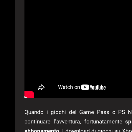
Quando i giochi del Game Pass o PS Now
continuare l’avventura, fortunatamente
sp
abbonamento
. I download di giochi su Xb