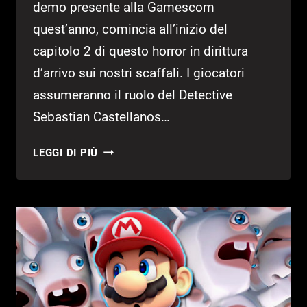
demo presente alla Gamescom
quest’anno, comincia all’inizio del
capitolo 2 di questo horror in dirittura
d’arrivo sui nostri scaffali. I giocatori
assumeranno il ruolo del Detective
Sebastian Castellanos…
THE
LEGGI DI PIÙ
EVIL
WITHIN
2:
LEAK
CI
MOSTRA
PARTE
DEL
GIOCO