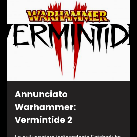
PER
LA
REMASTER
DI
.HACK//G.U.
Annunciato
Warhammer:
Vermintide 2