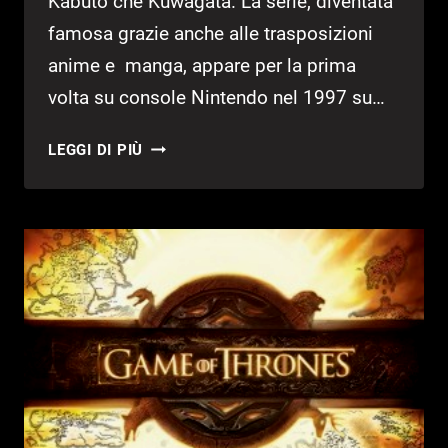
Kabuto che Kuwagata. La serie, diventata
famosa grazie anche alle trasposizioni
anime e manga, appare per la prima
volta su console Nintendo nel 1997 su…
MEDABOTS
LEGGI DI PIÙ
CLASSICS
ANNUNCIATO
PER
NINTENDO
3DS