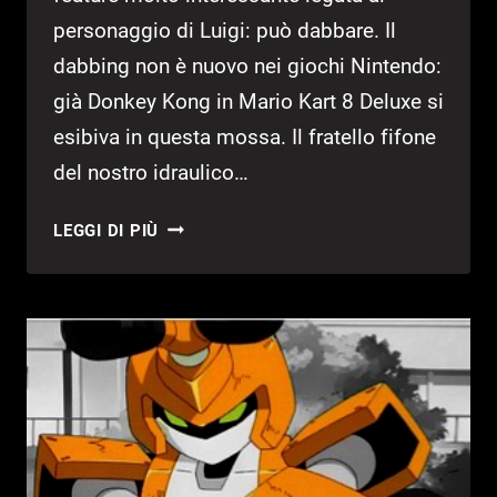
personaggio di Luigi: può dabbare. Il
dabbing non è nuovo nei giochi Nintendo:
già Donkey Kong in Mario Kart 8 Deluxe si
esibiva in questa mossa. Il fratello fifone
del nostro idraulico…
NEL
LEGGI DI PIÙ
NUOVO
TRAILER
DI
MARIO
+
RABBIDS:
KINGDOM
BATTLE
LUIGI