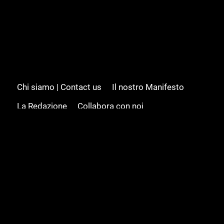
Chi siamo | Contact us
Il nostro Manifesto
La Redazione
Collabora con noi
Advertising/Pubblicità
Modifica il consenso
Cookie policy
Privacy policy
Feed RSS
Sitemap