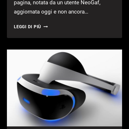
pagina, notata da un utente NeoGaf,
aggiornata oggi e non ancora…
BETHESDA:
LEGGI DI PIÙ
NUOVO
PROGETTO
SU
GAME
OF
THRONES?