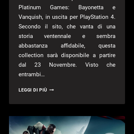
Platinum Games: Bayonetta e
Vanquish, in uscita per PlayStation 4.
Secondo il sito, che vanta di una
storia ventennale e sembra
abbastanza affidabile, questa
collection sarà disponibile a partire
dal 23 Novembre. Visto che
entrambi…
BAYONETTA
LEGGI DI PIÙ
E
VANQUISH
IN
ARRIVO
SU
PS4?