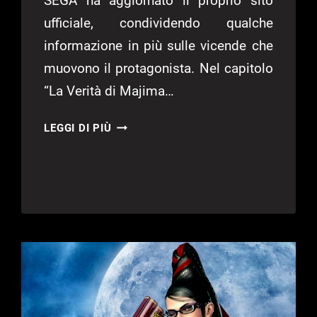
SEGA ha aggiornato il proprio sito
ufficiale, condividendo qualche
informazione in più sulle vicende che
muovono il protagonista. Nel capitolo
“La Verità di Majima…
NUOVI
LEGGI DI PIÙ
DETTAGLI
PER
YAKUZA
KIWAMI
2