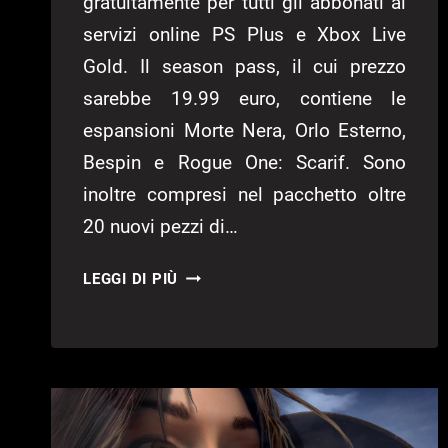
gratuitamente per tutti gli abbonati ai
servizi online PS Plus e Xbox Live
Gold. Il season pass, il cui prezzo
sarebbe 19.99 euro, contiene le
espansioni Morte Nera, Orlo Esterno,
Bespin e Rogue One: Scarif. Sono
inoltre compresi nel pacchetto oltre
20 nuovi pezzi di…
SEASON
LEGGI DI PIÙ
PASS
DI
STAR
WARS:
BATTLEFRONT
GRATUITO