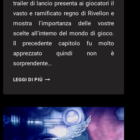
trailer di lancio presenta ai giocatori il
vasto e ramificato regno di Rivellon e
mostra l’importanza delle vostre
scelte all’interno del mondo di gioco.
Il precedente capitolo fu molto
apprezzato quindi non è
sorprendente…
DIVINITY:
LEGGI DI PIÙ
ORIGINAL
SIN
II
NON
È
PIÙ
IN