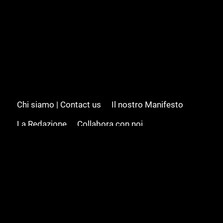
Chi siamo | Contact us
Il nostro Manifesto
La Redazione
Collabora con noi
Advertising/Pubblicità
Modifica il consenso
Cookie policy
Privacy policy
Feed RSS
Sitemap