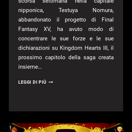
scorsa settimana nella capitale
nipponica, Testuya Nomura,
abbandonato il progetto di Final
Fantasy XV, ha avuto modo di
concentrare le sue forze e le sue
dichiarazioni su Kingdom Hearts III, il
prossimo capitolo della saga creata
insieme…
KINGDOM
LEGGI DI PIÙ
HEARTS
III
–
ANTEPRIMA