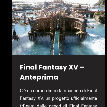
COME
WALT
DISNEY
SI
INSERÌ
NEL
VIDEOGIOCO
Final Fantasy XV –
Anteprima
C’è un uomo dietro la rinascita di Final
Fantasy XV, un progetto ufficialmente
(ri)nato dalle ceneri di Final Fantasy