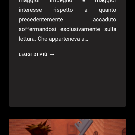
maggior impegno e maggior
interesse rispetto a quanto
precedentemente accaduto
soffermandosi esclusivamente sulla
lettura. Che apparteneva a…
LA
LEGGI DI PIÙ
TERRA
DI
MEZZO:
L’OMBRA
DI
MORDOR