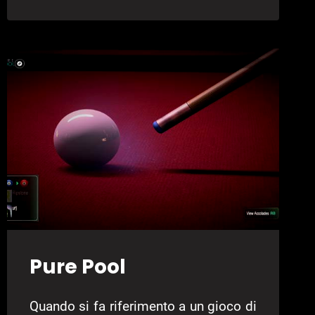
CAMPUS
UNIVERSITY
E
VIGAMUS
ACADEMY
PRESENTANO
IL
CORSO
DI
LAUREA
IN
VIDEOGIOCHI
Pure Pool
Quando si fa riferimento a un gioco di