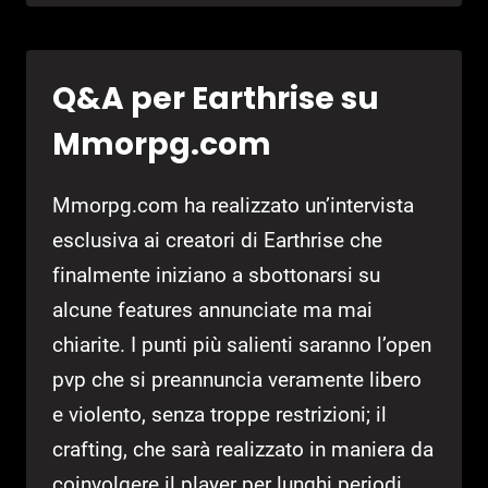
RESIDENT
EVIL
5
Q&A per Earthrise su
A
INIZIO
Mmorpg.com
2009?
Mmorpg.com ha realizzato un’intervista
esclusiva ai creatori di Earthrise che
finalmente iniziano a sbottonarsi su
alcune features annunciate ma mai
chiarite. I punti più salienti saranno l’open
pvp che si preannuncia veramente libero
e violento, senza troppe restrizioni; il
crafting, che sarà realizzato in maniera da
coinvolgere il player per lunghi periodi