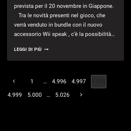
prevista per il 20 novembre in Giappone.
Tra le novità presenti nel gioco, che
verrà venduto in bundle con il nuovo
accessorio Wii speak , c’è la possibilità…
NUOVE
LEGGI DI PIÙ
IMMAGINI
PER
ANIMAL
CROSSING:LET’S
Navigazione
Pagina
1
…
4.996
4.997
4.998
GO
pagina
TO
Precedente
4.999
5.000
…
5.026
Pagina
THE
successiva
CITY