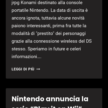
jrpg Konami destinato alla console
portatile Nintendo. La data di uscita è
ancora ignota, tuttavia alcune novità
paiono interessanti, prima fra tutte la
modalità di "prestito" dei personaggi
grazie alla connessione wireless del DS
stesso. Speriamo in future e celeri
informazioni….
SUIKODEN
LEGGI DI PIÙ
TIERKREIS:
BOXART
E
NUOVE
Nintendo annuncia la
IMMAGINI