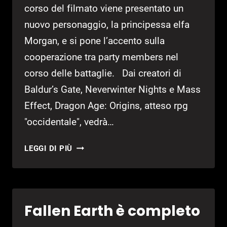
corso del filmato viene presentato un
nuovo personaggio, la principessa elfa
Morgan, e si pone l’accento sulla
cooperazione tra party members nel
corso delle battaglie. Dai creatori di
Baldur’s Gate, Neverwinter Nights e Mass
Effect, Dragon Age: Origins, atteso rpg
"occidentale", vedrà…
DETTAGLI
LEGGI DI PIÙ
E
VIDEO
PER
DRAGON
Fallen Earth è completo
AGE:
ORIGINS