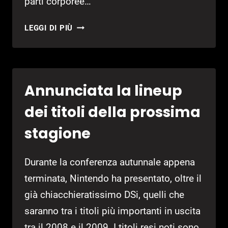
parti corporee…
RUMOR:
LEGGI DI PIÙ
PROSSIMA
ESPANSIONE
PER
SPORE?
Annunciata la lineup
dei titoli della prossima
stagione
Durante la conferenza autunnale appena
terminata, Nintendo ha presentato, oltre il
già chiacchieratissimo DSi, quelli che
saranno tra i titoli più importanti in uscita
tra il 2008 e il 2009. I titoli resi noti sono