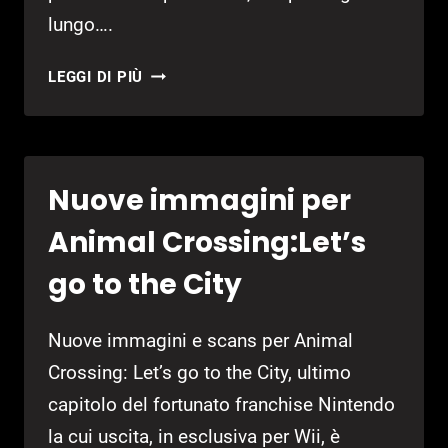
lungo….
SPECIFICHE
LEGGI DI PIÙ
TECNICHE
E
NOVITÀ
SULLE
Nuove immagini per
DATE
DI
Animal Crossing:Let’s
LANCIO
DEL
go to the City
DSI
Nuove immagini e scans per Animal
Crossing: Let’s go to the City, ultimo
capitolo del fortunato franchise Nintendo
la cui uscita, in esclusiva per Wii, è