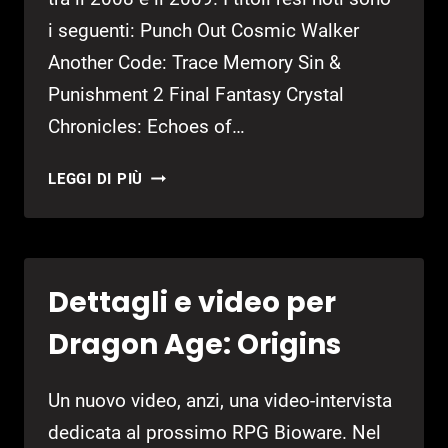
i seguenti: Punch Out Cosmic Walker
Another Code: Trace Memory Sin &
Punishment 2 Final Fantasy Crystal
Chronicles: Echoes of…
ANNUNCIATA
LEGGI DI PIÙ
LA
LINEUP
DEI
TITOLI
Dettagli e video per
DELLA
PROSSIMA
Dragon Age: Origins
STAGIONE
Un nuovo video, anzi, una video-intervista
dedicata al prossimo RPG Bioware. Nel