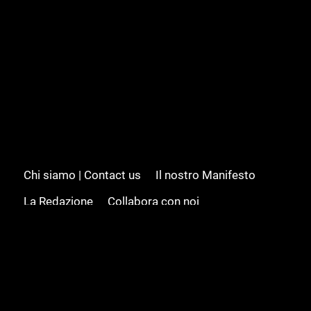
Chi siamo | Contact us
Il nostro Manifesto
La Redazione
Collabora con noi
Advertising/Pubblicità
Modifica il consenso
Cookie policy
Privacy policy
Feed RSS
Sitemap