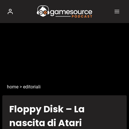
Salta
al
contenuto
home
>
editoriali
Floppy Disk – La
nascita di Atari