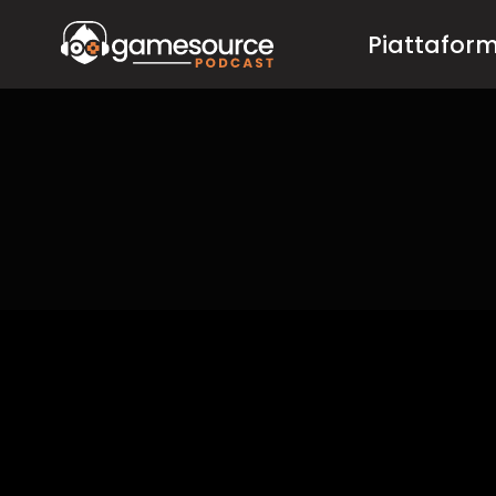
Salta
Piattafor
al
contenuto