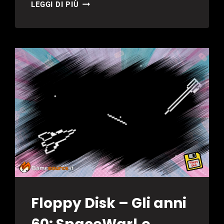
FLOPPY
LEGGI DI PIÙ
DISK
–
50
ANNI
DI
MAGNAVOX
ODYSSEY:
LA
PRIMA
CONSOLE
Floppy Disk – Gli anni