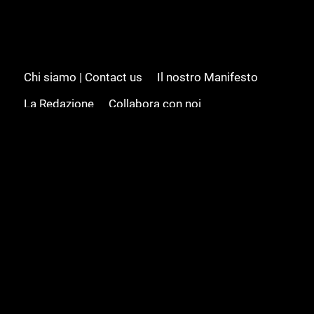
Chi siamo | Contact us
Il nostro Manifesto
La Redazione
Collabora con noi
Advertising/Pubblicità
Modifica il consenso
Cookie policy
Privacy policy
Feed RSS
Sitemap