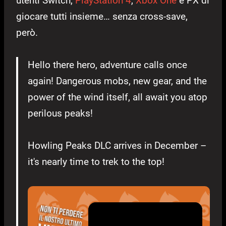
utenti Switch,
PlayStation 4
,
Xbox One
e PX di
giocare tutti insieme… senza cross-save,
però.
Hello there hero, adventure calls once
again! Dangerous mobs, new gear, and the
power of the wind itself, all await you atop
perilous peaks!
Howling Peaks DLC arrives in December –
it's nearly time to trek to the top!