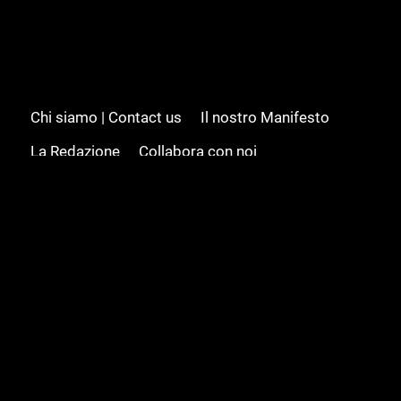
Chi siamo | Contact us
Il nostro Manifesto
La Redazione
Collabora con noi
Advertising/Pubblicità
Modifica il consenso
Cookie policy
Privacy policy
Feed RSS
Sitemap