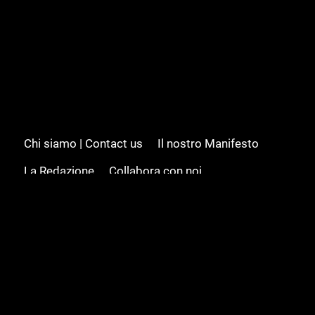
Chi siamo | Contact us
Il nostro Manifesto
La Redazione
Collabora con noi
Advertising/Pubblicità
Modifica il consenso
Cookie policy
Privacy policy
Feed RSS
Sitemap