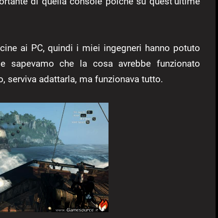
ortante di quella console poichè su quest’ultime
ine ai PC, quindi i miei ingegneri hanno potuto
, e sapevamo che la cosa avrebbe funzionato
, serviva adattarla, ma funzionava tutto.