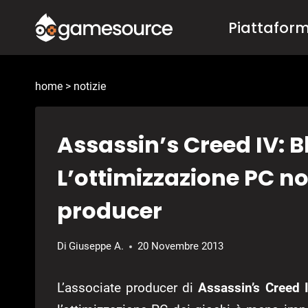
Salta
Piattafor
al
contenuto
home
>
notizie
Assassin’s Creed IV: B
L’ottimizzazione PC no
producer
Di
Giuseppe A.
20 Novembre 2013
L’associate producer di
Assassin’s Creed I