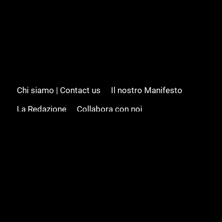
Chi siamo | Contact us
Il nostro Manifesto
La Redazione
Collabora con noi
Advertising/Pubblicità
Modifica il consenso
Cookie policy
Privacy policy
Feed RSS
Sitemap