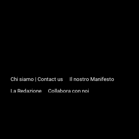
Chi siamo | Contact us
Il nostro Manifesto
La Redazione
Collabora con noi
Advertising/Pubblicità
Modifica il consenso
Cookie policy
Privacy policy
Feed RSS
Sitemap