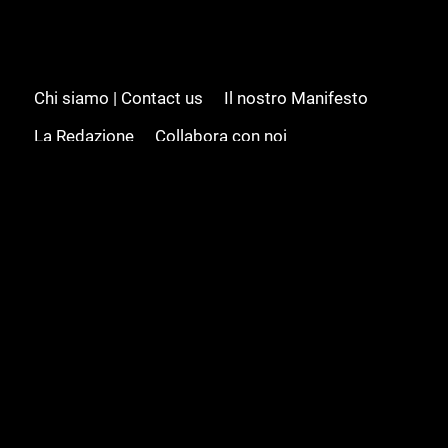
Chi siamo | Contact us
Il nostro Manifesto
La Redazione
Collabora con noi
Advertising/Pubblicità
Modifica il consenso
Cookie policy
Privacy policy
Feed RSS
Sitemap
© 2008 - 2026 Gamesource Italia