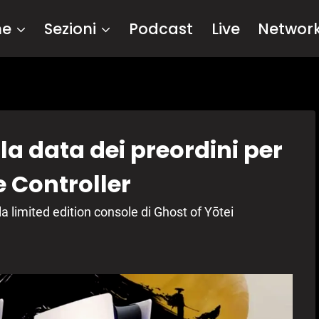
me
Sezioni
Podcast
Live
Networ
 la data dei preordini per
e Controller
la limited edition console di Ghost of Yōtei