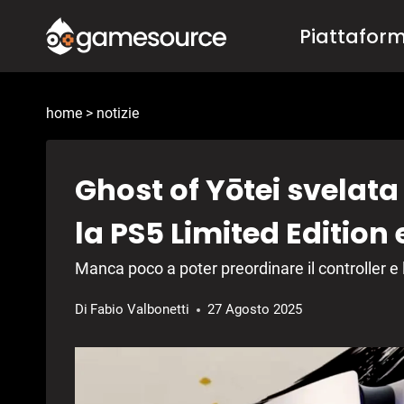
Salta
Piattafor
al
contenuto
home
>
notizie
Ghost of Yōtei svelata
la PS5 Limited Edition 
Manca poco a poter preordinare il controller e 
Di
Fabio Valbonetti
27 Agosto 2025