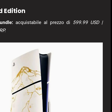
d Edition
undle:
acquistabile al prezzo di
599.99 USD |
RP.