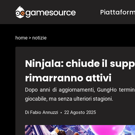
Salta
Piattafor
al
contenuto
home
>
notizie
Ninjala: chiude il supp
rimarranno attivi
Dopo anni di aggiornamenti, GungHo termina 
giocabile, ma senza ulteriori stagioni.
Di
Fabio Annuzzi
22 Agosto 2025