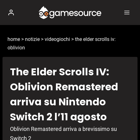
Salta
al
contenuto
home
>
notizie
>
videogiochi
>
the elder scrolls iv:
oblivion
The Elder Scrolls IV:
Oblivion Remastered
arriva su Nintendo
Switch 2 l’11 agosto
Oblivion Remastered arriva a brevissimo su
Switch 2