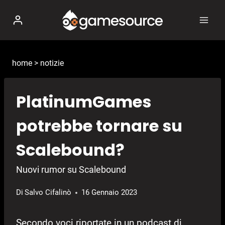
Salta
al
contenuto
home
>
notizie
PlatinumGames
potrebbe tornare su
Scalebound?
Nuovi rumor su Scalebound
Di
Salvo Cifalinò
16 Gennaio 2023
Secondo voci riportate in un podcast di