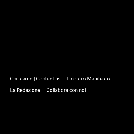
Chi siamo | Contact us
Il nostro Manifesto
La Redazione
Collabora con noi
Advertising/Pubblicità
Modifica il consenso
Cookie policy
Privacy policy
Feed RSS
Sitemap