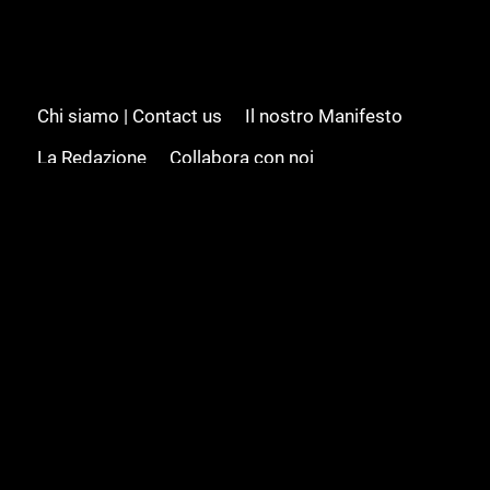
Chi siamo | Contact us
Il nostro Manifesto
La Redazione
Collabora con noi
Advertising/Pubblicità
Modifica il consenso
Cookie policy
Privacy policy
Feed RSS
Sitemap