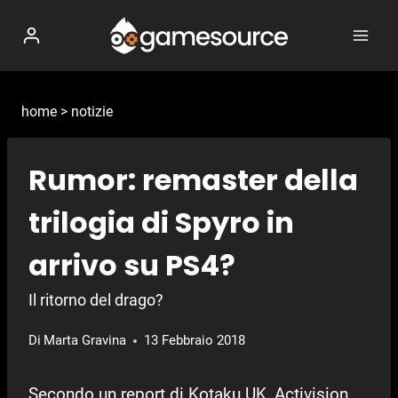
Salta
al
contenuto
home
>
notizie
Rumor: remaster della
trilogia di Spyro in
arrivo su PS4?
Il ritorno del drago?
Di
Marta Gravina
13 Febbraio 2018
Secondo un report di Kotaku UK, Activision