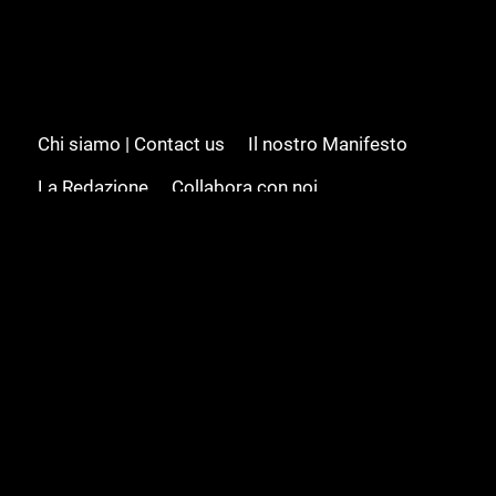
Chi siamo | Contact us
Il nostro Manifesto
La Redazione
Collabora con noi
Advertising/Pubblicità
Modifica il consenso
Cookie policy
Privacy policy
Feed RSS
Sitemap