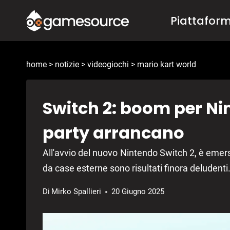
Salta
Piattafor
al
contenuto
home
>
notizie
>
videogiochi
>
mario kart world
Switch 2: boom per Nin
party arrancano
All'avvio del nuovo Nintendo Switch 2, è emers
da case esterne sono risultati finora deludenti
Di
Mirko Spallieri
20 Giugno 2025