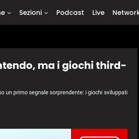
me
Sezioni
Podcast
Live
Networ
tendo, ma i giochi third-
o un primo segnale sorprendente: i giochi sviluppati
.