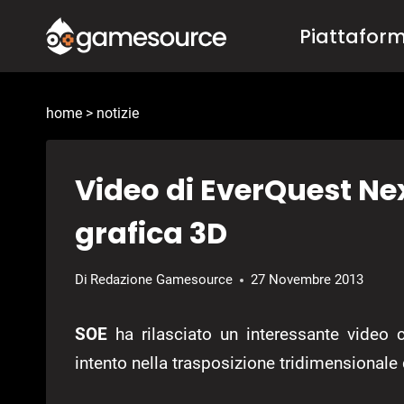
Salta
Piattafor
al
contenuto
home
>
notizie
Video di EverQuest Nex
grafica 3D
Di
Redazione Gamesource
27 Novembre 2013
SOE
ha rilasciato un interessante video ch
intento nella trasposizione tridimensionale 