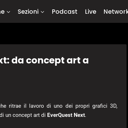
me
Sezioni
Podcast
Live
Networ
t: da concept art a
e ritrae il lavoro di uno dei propri grafici 3D,
di un concept art di
EverQuest Next
.